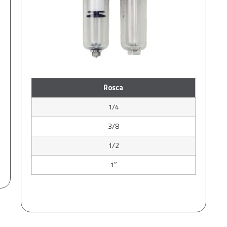
Rosca
1/4
3/8
1/2
1″