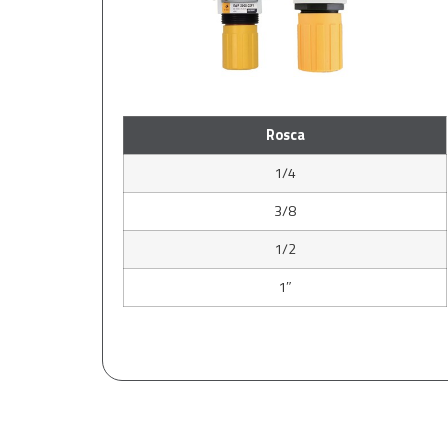
Rosca
1/4
3/8
1/2
1″