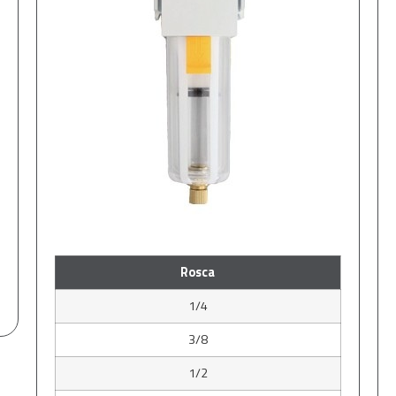
Rosca
1/4
3/8
1/2