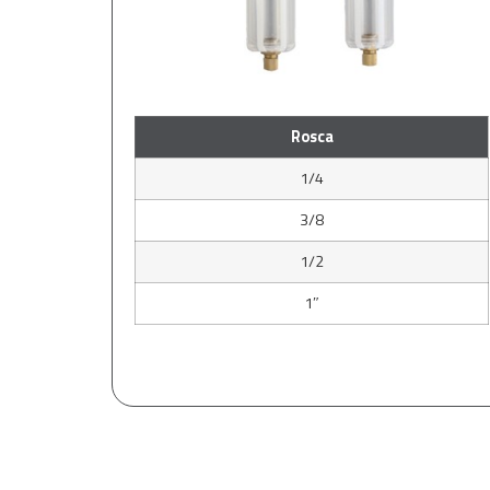
Rosca
1/4
3/8
1/2
1″