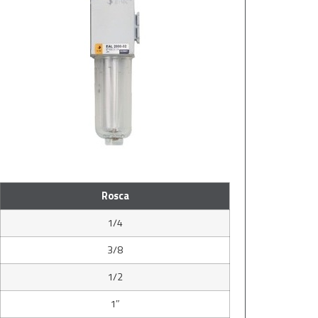
Rosca
1/4
3/8
1/2
1″